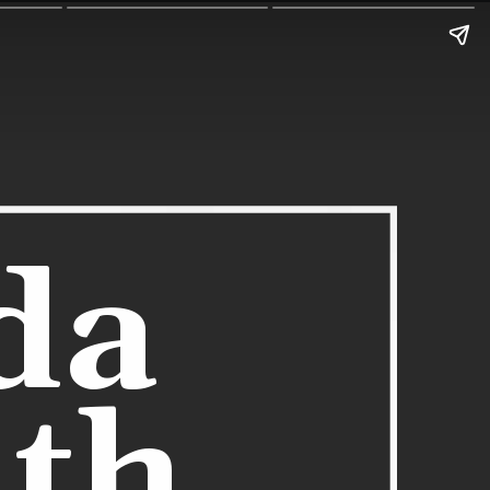
da 
th 