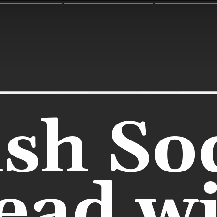
ish So
ead wi